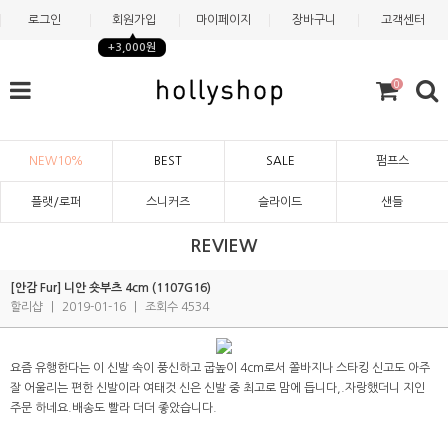
로그인
회원가입
마이페이지
장바구니
고객센터
+3,000원
0
NEW10%
BEST
SALE
펌프스
플랫/로퍼
스니커즈
슬라이드
샌들
REVIEW
[안감 Fur] 니안 숏부츠 4cm (1107G16)
할리샵
|
2019-01-16
|
조회수 4534
요즘 유행한다는 이 신발 속이 풍신하고 굽높이 4cm로서 쫄바지나 스타킹 신고도 아주
잘 어울리는 편한 신발이라 여태것 신은 신발 중 최고로 맘에 듭니다,.자랑했더니 지인
주문 하네요.배송도 빨라 더더 좋았습니다.