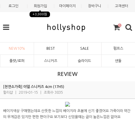
로그인
회원가입
마이페이지
장바구니
고객센터
+3,000원
0
NEW10%
BEST
SALE
펌프스
플랫/로퍼
스니커즈
슬라이드
샌들
REVIEW
[천연소가죽] 이델 스니커즈 4cm (17H5)
할리샵
|
2019-01-15
|
조회수 3835
베이지색상 구매했는데요 산뜻한 느낌의 베이지라 초봄에 신기 좋겠어요 가죽이라 약간
의 무게감은 있지만 편한 편이구요 보기보다 신었을때는 굽이 높은느낌은 없어요