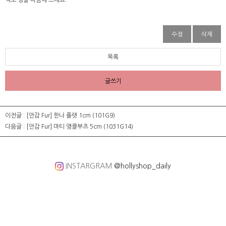
색도 정말 마음에 드네요.
수정
삭제
목록
글쓰기
이전글 :
[안감 Fur] 한나 플랫 1cm (101G9)
다음글 :
[안감 Fur] 마티 앵클부츠 5cm (1031G14)
INSTARGRAM
@hollyshop_daily