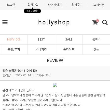
로그인
회원가입
마이페이지
장바구니
고객센터
+3,000원
0
NEW10%
BEST
SALE
펌프스
플랫/로퍼
스니커즈
슬라이드
샌들
REVIEW
델슨 슬립온 6cm (104G13)
할리샵
|
2019-01-14
|
조회수 3845
완전 예쁘고 마음에 듭니다.
앞코가 얄싹하니 퉁퉁해 보이지 않으면서도 발이 편안한데 다른 분들이 올린 글처럼 뒷
꿈치가 헐떡거리지만 양말을 끌어내리진 않습니다.
키높이 깔창이라 그런거 같은데 일상생활 걸음에 지장은 없습니다.