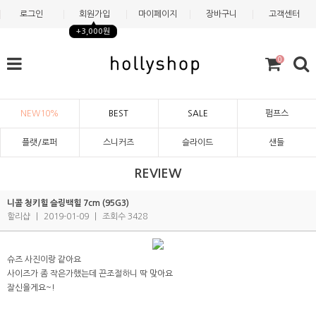
로그인
회원가입
마이페이지
장바구니
고객센터
+3,000원
0
NEW10%
BEST
SALE
펌프스
플랫/로퍼
스니커즈
슬라이드
샌들
REVIEW
니콜 청키힐 슬링백힐 7cm (95G3)
할리샵
|
2019-01-09
|
조회수 3428
슈즈 사진이랑 같아요
사이즈가 좀 작은가했는데 끈조절하니 딱 맞아요
잘신을게요~!