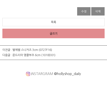
수정
삭제
목록
글쓰기
이전글 :
별에별 스니커즈 3cm (0727F16)
다음글 :
몬드리아 앵클부츠 6cm (1018D01)
INSTARGRAM
@hollyshop_daily