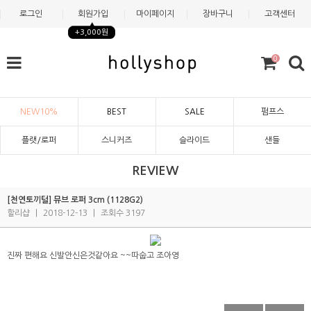
로그인
회원가입
마이페이지
장바구니
고객센터
+3,000원
0
NEW10%
BEST
SALE
펌프스
플랫/로퍼
스니커즈
슬라이드
샌들
REVIEW
[천연토끼털] 뮤브 로퍼 3cm (1128G2)
할리샵
|
2018-12-13
|
조회수 3197
진짜 편해요 신발안신은것같아요 ~~따숩고 조아영